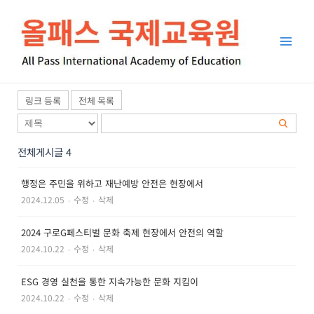
콘
Main
텐
Men
츠
로
건
너
링크 등록
전체 목록
뛰
기
전체게시글 4
행정은 주민을 위하고 재난예방 안전은 현장에서
2024.12.05
‧
수정
‧
삭제
2024 구로G페스티벌 문화 축제 현장에서 안전의 역할
2024.10.22
‧
수정
‧
삭제
ESG 경영 실천을 통한 지속가능한 문화 지킴이
2024.10.22
‧
수정
‧
삭제