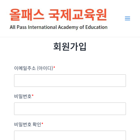
콘
Main
텐
Men
츠
로
건
너
회원가입
뛰
기
이메일주소 (아이디)
*
비밀번호
*
비밀번호 확인
*