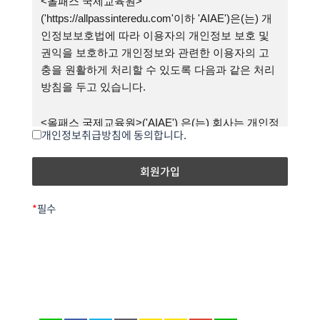
<올패스 국제교육원>
('https://allpassinteredu.com'이하 'AIAE')은(는) 개
① 이 약관의 내용은 화면에 게시하거나 기타 방법
인정보보호법에 따라 이용자의 개인정보 보호 및
으로 회원에게 공지함으로써 그 효력이 발생합니
권익을 보호하고 개인정보와 관련한 이용자의 고
다.
충을 원활하게 처리할 수 있도록 다음과 같은 처리
방침을 두고 있습니다.
② ‘회사’는 이 약관을 사정에 의거 변경할 수 있습
니다. 변경된 사항은 전항과 같은 방법으로 공지함
<올패스 국제교육원>('AIAE') 은(는) 회사는 개인정
개인정보취급방침에 동의합니다.
으로서 그 효력이 발생합니다.
보처리방침을 개정하는 경우 웹사이트 공지사항
(또는 개별공지)을 통하여 공지할 것입니다.
제3조 【약관 외 준칙】 이 약관에 명시되지 않은
사항으로서 관계법령에 규정되어 있을 경우에는
○ 본 방침은부터 2023년 12월 1일부터 시행됩니다.
*
필수
그 규정에 따릅니다.
1. 개인정보의 처리 목적
제4조 【회원가입의 성립】
공단은 소관 업무 수행 및 민원처리 등을 목적으로
① ‘회사’는 원격위탁교육계약서에 따라 위탁교육
최소한의 개인정보를 수집·이용·처리하고 있습니
을 받는 훈련생이 아닌 일반인에 대하여는 원칙적
다.
으로 회원가입을 불허하며, ‘회사’의 웹상으로 개별