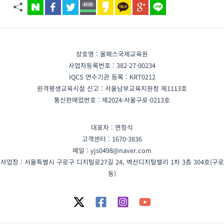
적으로 회원 가입할 수 없습니다.
1-1 홈페이지 회원가입 및 관리
회원 가입의사 확인, 회원제 서비스 제공에 따른 본
② ‘회사’는 원격위탁계약신청서에 “본 신청서로 수
인 식별·인증, 회원자격 유지·관리, 각종 고지·통지
집된 개인정보는 고용노동부 신고 및 교육운영, 한
등을 목적으로 개인정보를 처리합니다.
상호명 : 올패스국제교육원
국산업인력공단의 모니터링용으로만 사용됩니
사업자등록번호 : 382-27-00234
다.”라는 문구 및 “동의표시란”을 표시하며, 위 “동
1-2 민원사무 처리
IQCS 연수기관 등록 : KRT0212
의표시”란에 체크한 수강생에 한하여 회원 가입을
민원인의 신원 확인, 민원사항 확인, 사실조사를 위
원격평생교육시설 신고 : 서울남부교육지원청 제1113호
허용합니다.
한 연락·통지, 처리결과 통보 등을 목적으로 개인정
통신판매업번호 : 제2024-서울구로-0213호
보를 처리합니다.
③ ‘회사’는 원격위탁교육이 체결될 경우 위탁계약
대표자 : 연정식
의 취지에 따라 각 회원(수강생)들의 신상 정보를
1-3 재화 또는 서비스 제공
고객센터 : 1670-3836
‘회사’의 학습관리시스템(LMS)에 등록하고, ‘회
서비스 제공, 청구서 발송, 콘텐츠 제공, 맞춤 서비
메일 : yjs0498@naver.com
사’의 LMS는 자동적으로 아이디(ID)와 비밀번호
스 제공 등을 목적으로 개인정보를 처리합니다.
사업장 : 서울특별시 구로구 디지털로27길 24, 벽산디지털밸리 1차 3층 304호(구로
(P/W)를 각 회원(수강생)의 핸드폰으로 발송합니
동)
다.
1-4 마케팅 및 광고에의 활용
신규 서비스(제품) 개발 및 맞춤 서비스 제공, 이벤
제5조 【가입시 신상정보의 변경】
트 및 광고성 정보 제공 및 참여기회 제공 등을 목
적으로 개인정보를 처리합니다.