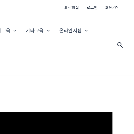
내 강의실
로그인
회원가입
지교육
기타교육
온라인시험
검
색