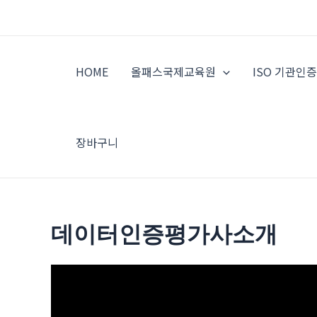
콘
텐
츠
로
HOME
올패스국제교육원
ISO 기관인
건
너
뛰
기
장바구니
데이터인증평가사소개