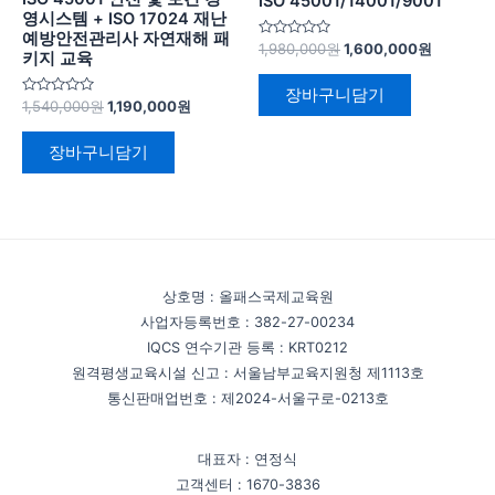
ISO 45001/14001/9001
영시스템 + ISO 17024 재난
예방안전관리사 자연재해 패
5
1,980,000
원
1,600,000
원
키지 교육
중
에
서
장바구니담기
0
5
1,540,000
원
1,190,000
원
로
중
평
에
가
서
장바구니담기
됨
0
로
평
가
됨
상호명 : 올패스국제교육원
사업자등록번호 : 382-27-00234
IQCS 연수기관 등록 : KRT0212
원격평생교육시설 신고 : 서울남부교육지원청 제1113호
통신판매업번호 : 제2024-서울구로-0213호
대표자 : 연정식
고객센터 : 1670-3836