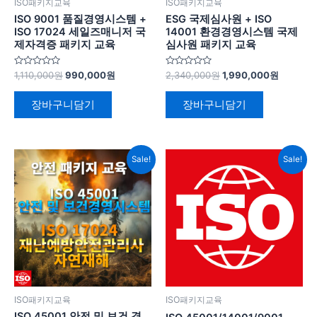
ISO패키지교육
ISO패키지교육
ISO 9001 품질경영시스템 +
ESG 국제심사원 + ISO
ISO 17024 세일즈매니저 국
14001 환경경영시스템 국제
제자격증 패키지 교육
심사원 패키지 교육
5
5
1,110,000
원
990,000
원
2,340,000
원
1,990,000
원
중
중
에
에
서
서
장바구니담기
장바구니담기
0
0
로
로
평
평
가
가
됨
됨
원
현
원
현
Sale!
Sale!
래
재
래
재
가
가
가
가
격:
격:
격:
격:
1,540,000
1,190,000
1,980,000
1,600,0
원.
원.
원.
원.
ISO패키지교육
ISO패키지교육
ISO 45001 안전 및 보건 경