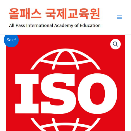
콘
Main
텐
Men
츠
로
건
원
현
너
ISO
Sale!
래
재
뛰
ESG/7101/45001/14001/9001
가
가
기
수
격:
격:
량
4,760,000
4,000,000
원.
원.