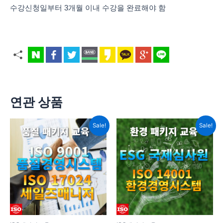
수강신청일부터 3개월 이내 수강을 완료해야 함
연관 상품
원
현
원
현
Sale!
Sale!
래
재
래
재
가
가
가
가
격:
격:
격:
격:
1,110,000
990,000
2,340,000
1,990,0
원.
원.
원.
원.