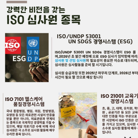
콘
Main
텐
Men
츠
로
건
너
뛰
올패스 국제교육원
기
(AIAE)
ESG/ISO/UNDP 53001 국제심사원 /
ISO 27001 정보보안경영시스템 / ISO
27701 개인정보보호경영시스템
ISO 21001 교육기관경영시스템 /
ISO
7101 헬스케어 경영시스템 / ISO 45001
안전보건경영시스템 /