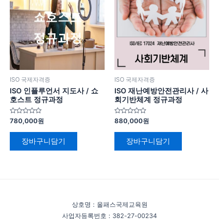
ISO 국제자격증
ISO 국제자격증
ISO 인플루언서 지도사 / 쇼
ISO 재난예방안전관리사 / 사
호스트 정규과정
회기반체계 정규과정
5
5
780,000
원
880,000
원
중
중
에
에
서
서
장바구니담기
장바구니담기
0
0
로
로
평
평
가
가
됨
됨
상호명 : 올패스국제교육원
사업자등록번호 : 382-27-00234