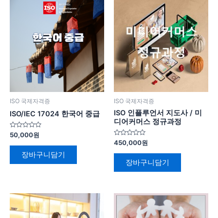
ISO 국제자격증
ISO 국제자격증
ISO 인플루언서 지도사 / 미
ISO/IEC 17024 한국어 중급
디어커머스 정규과정
5
50,000
원
중
5
450,000
원
에
중
서
에
장바구니담기
0
서
장바구니담기
로
0
평
로
가
평
됨
가
됨