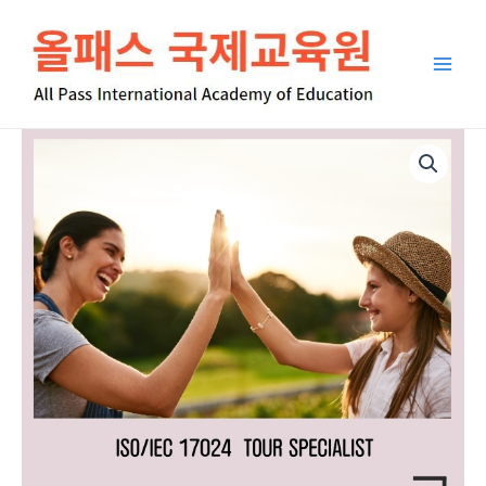
콘
Main
텐
Men
츠
로
건
너
ISO/IEC
뛰
17024
기
웰
니
스
수
량