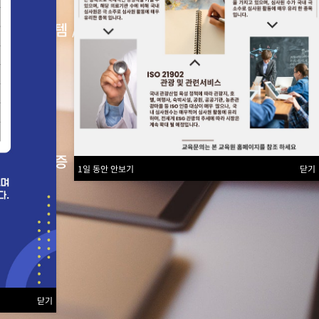
보건경영시스템 /
스템인증
지능지도사
어 국제자격증
1일 동안 안보기
닫기
닫기