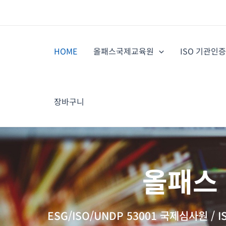
콘
텐
츠
로
HOME
올패스국제교육원
ISO 기관인
건
너
뛰
기
장바구니
올패스 
ESG/ISO/UNDP 53001 국제심사원 /