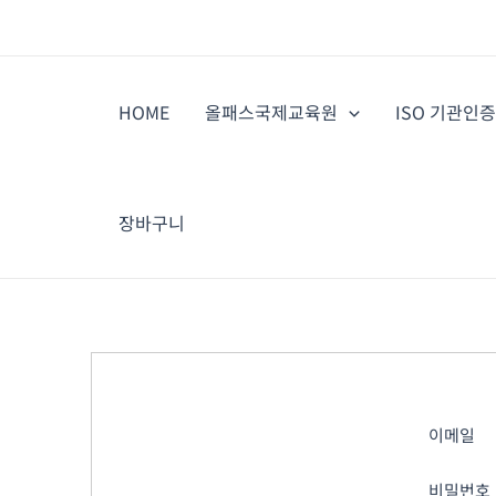
콘
텐
츠
로
HOME
올패스국제교육원
ISO 기관인
건
너
뛰
기
장바구니
이메일
비밀번호