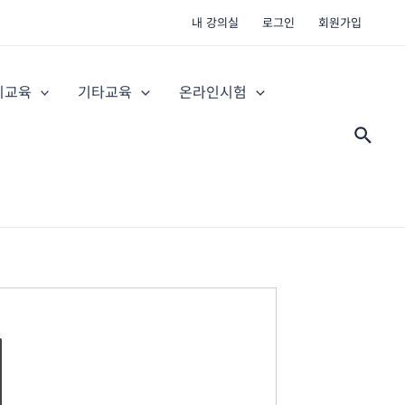
내 강의실
로그인
회원가입
지교육
기타교육
온라인시험
검
색