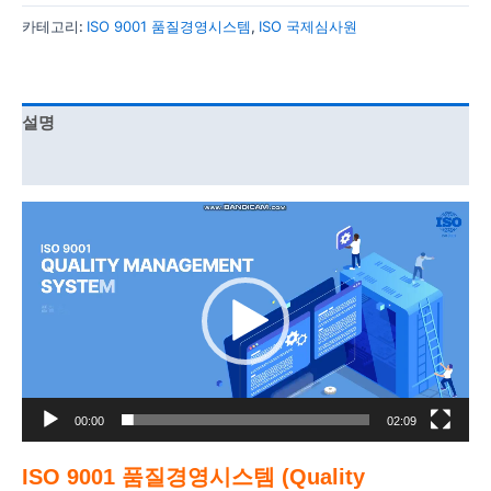
카테고리:
ISO 9001 품질경영시스템
,
ISO 국제심사원
설명
강의 커리큘럼
동
영
상
플
레
이
어
00:00
02:09
ISO 9001 품질경영시스템 (Quality