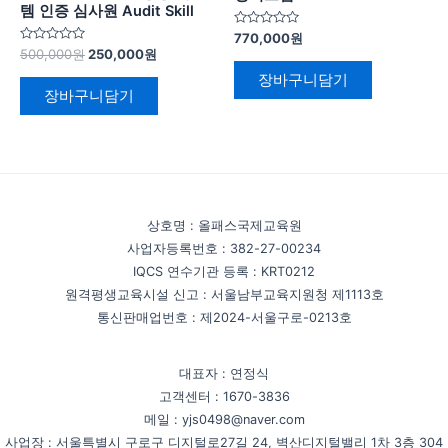
템 인증 심사원 Audit Skill
5
770,000
원
중
5
500,000
원
250,000
원
에
중
서
에
장바구니담기
0
서
장바구니담기
로
0
평
로
가
평
됨
가
됨
상호명 : 올패스국제교육원
사업자등록번호 : 382-27-00234
IQCS 연수기관 등록 : KRT0212
원격평생교육시설 신고 : 서울남부교육지원청 제1113호
통신판매업번호 : 제2024-서울구로-0213호
대표자 : 연정식
고객센터 : 1670-3836
메일 : yjs0498@naver.com
사업장 : 서울특별시 구로구 디지털로27길 24, 벽산디지털밸리 1차 3층 304