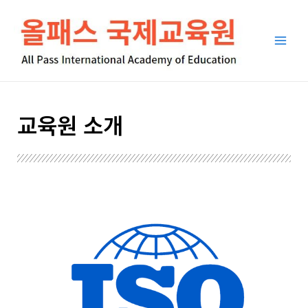
콘
Main
텐
Men
츠
로
건
너
뛰
교육원 소개
기