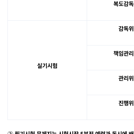
복도감독
감독위
책임관리
실기시험
관리위
진행위
② 필기시험 문제지는 시험시작 5분전 예령과 동시에 배