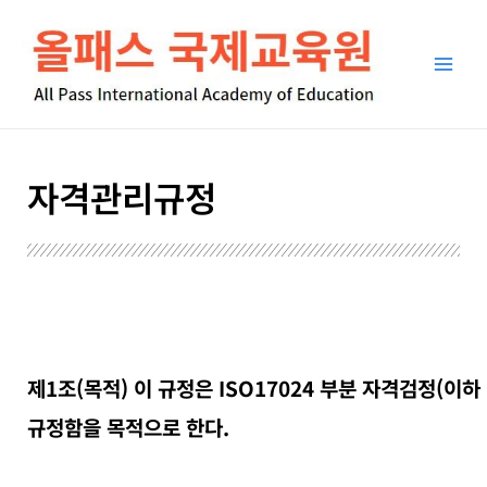
콘
Main
텐
Men
츠
로
건
너
뛰
자격관리규정
기
제1조(목적) 이 규정은 ISO17024 부분 자격검정(
규정함을 목적으로 한다.