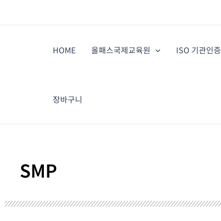
콘
텐
츠
로
HOME
올패스국제교육원
ISO 기관인
건
너
뛰
기
장바구니
SMP