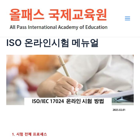
콘
Main
텐
Men
츠
로
건
너
ISO 온라인시험 메뉴얼
뛰
기