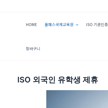
콘
텐
츠
로
HOME
올패스국제교육원
ISO 기관인
건
너
뛰
기
장바구니
ISO 외국인 유학생 제휴