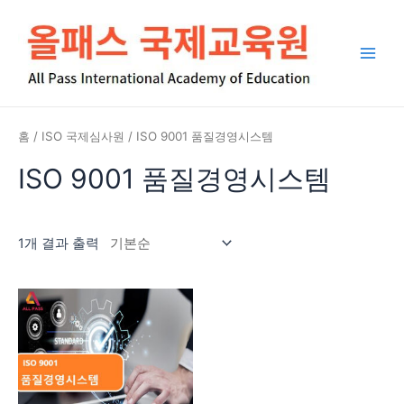
콘
Main
텐
Men
츠
로
건
너
뛰
홈
/
ISO 국제심사원
/ ISO 9001 품질경영시스템
기
ISO 9001 품질경영시스템
1개 결과 출력