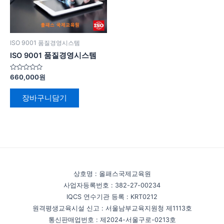
ISO 9001 품질경영시스템
ISO 9001 품질경영시스템
5
660,000
원
중
에
서
장바구니담기
0
로
평
가
됨
상호명 : 올패스국제교육원
사업자등록번호 : 382-27-00234
IQCS 연수기관 등록 : KRT0212
원격평생교육시설 신고 : 서울남부교육지원청 제1113호
통신판매업번호 : 제2024-서울구로-0213호