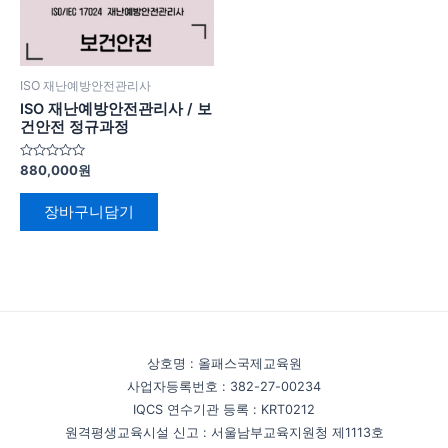
ISO 재난예방안전관리사
ISO 재난예방안전관리사 / 보
건안전 정규과정
5
880,000
원
중
에
서
장바구니담기
0
로
평
가
됨
상호명 : 올패스국제교육원
사업자등록번호 : 382-27-00234
IQCS 연수기관 등록 : KRT0212
원격평생교육시설 신고 : 서울남부교육지원청 제1113호