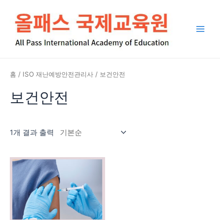
콘
Main
텐
Men
츠
로
건
너
뛰
홈
/
ISO 재난예방안전관리사
/ 보건안전
기
보건안전
1개 결과 출력