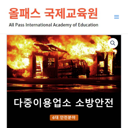
콘
Main
텐
Men
츠
로
건
너
다
뛰
중
기
이
용
업
소
소
방
안
전
교
육
수
량