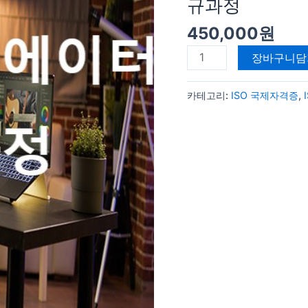
서
규과정
지
450,000
원
도
사
장바구니담
/
디
카테고리:
ISO 국제자격증
,
지
털
크
리
에
이
터
정
규
과
정
수