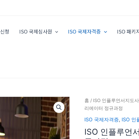
증신청
ISO 국제심사원
ISO 국제자격증
ISO 패키
ISO
홈
/
ISO 인플루언서지도사
인
리에이터 정규과정
플
ISO 국제자격증
,
ISO 
루
ISO 인플루언
언