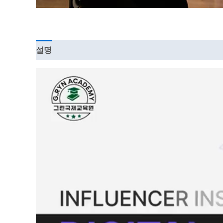
설명
강의 커리큘럼
동
영
상
플
레
이
어