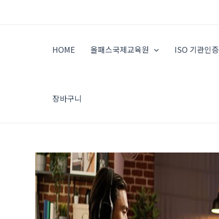
콘
텐
츠
로
HOME
올패스국제교육원
ISO 기관인
건
너
뛰
기
장바구니