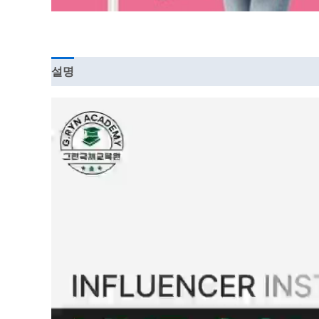
설명
강의 커리큘럼
동
영
상
플
레
이
어