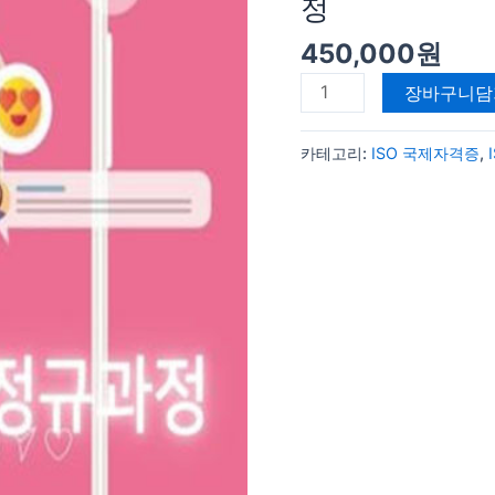
서
정
지
450,000
원
도
사
장바구니담
/
라
카테고리:
ISO 국제자격증
,
이
브
커
머
스
정
규
과
정
수
량