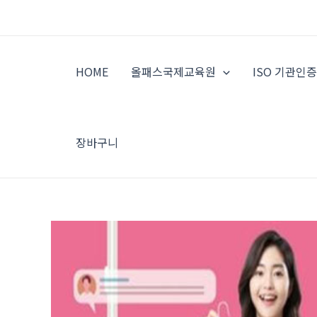
콘
텐
츠
로
HOME
올패스국제교육원
ISO 기관인
건
너
뛰
기
장바구니