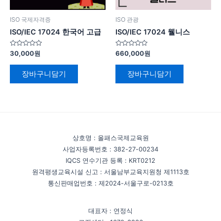
ISO 국제자격증
ISO 관광
ISO/IEC 17024 한국어 고급
ISO/IEC 17024 웰니스
5
5
30,000
원
660,000
원
중
중
에
에
서
서
장바구니담기
장바구니담기
0
0
로
로
평
평
가
가
됨
됨
상호명 : 올패스국제교육원
사업자등록번호 : 382-27-00234
IQCS 연수기관 등록 : KRT0212
원격평생교육시설 신고 : 서울남부교육지원청 제1113호
통신판매업번호 : 제2024-서울구로-0213호
대표자 : 연정식