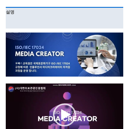
설명
강의 커리큘럼
동
영
상
플
레
이
어