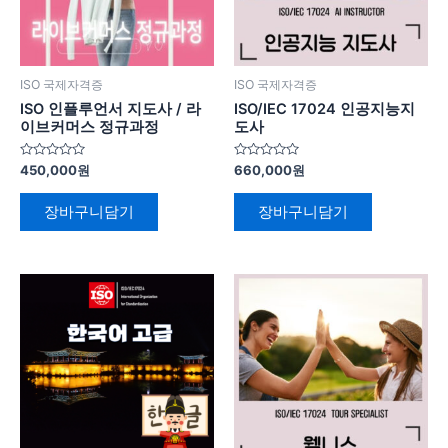
ISO 국제자격증
ISO 국제자격증
ISO 인플루언서 지도사 / 라
ISO/IEC 17024 인공지능지
이브커머스 정규과정
도사
5
5
450,000
원
660,000
원
중
중
에
에
서
서
장바구니담기
장바구니담기
0
0
로
로
평
평
가
가
됨
됨