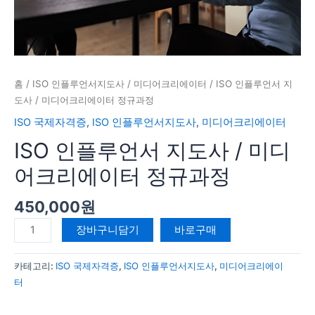
리
에
이
터
정
규
홈
/
ISO 인플루언서지도사
/
미디어크리에이터
/ ISO 인플루언서 지
과
도사 / 미디어크리에이터 정규과정
정
ISO 국제자격증
,
ISO 인플루언서지도사
,
미디어크리에이터
수
ISO 인플루언서 지도사 / 미디
량
어크리에이터 정규과정
450,000
원
장바구니담기
바로구매
카테고리:
ISO 국제자격증
,
ISO 인플루언서지도사
,
미디어크리에이
터