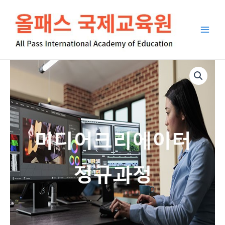
콘
Main
텐
Men
츠
로
건
너
ISO
뛰
인
기
플
루
언
서
지
도
사
/
미
디
어
크