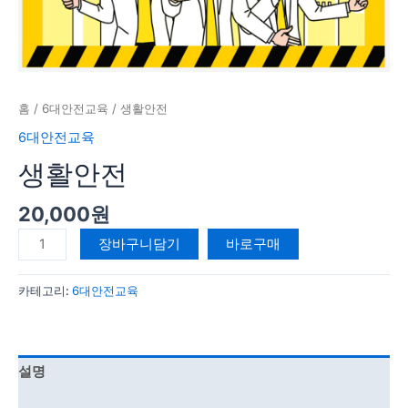
홈
/
6대안전교육
/ 생활안전
6대안전교육
생활안전
20,000
원
장바구니담기
바로구매
카테고리:
6대안전교육
설명
강의 커리큘럼