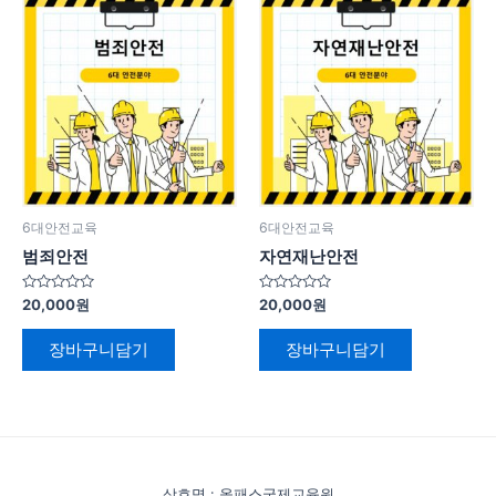
6대안전교육
6대안전교육
범죄안전
자연재난안전
5
5
20,000
원
20,000
원
중
중
에
에
서
서
장바구니담기
장바구니담기
0
0
로
로
평
평
가
가
됨
됨
상호명 : 올패스국제교육원