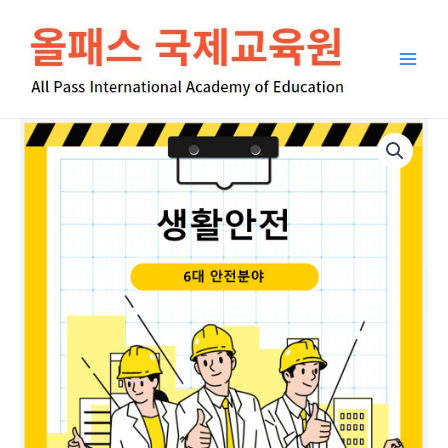
콘
Main
텐
Men
츠
로
건
너
생
뛰
활
기
안
전
수
량