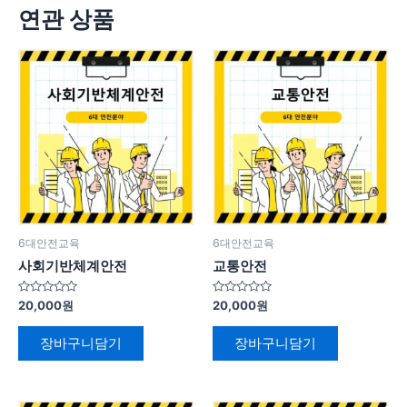
연관 상품
6대안전교육
6대안전교육
사회기반체계안전
교통안전
5
5
20,000
원
20,000
원
중
중
에
에
서
서
장바구니담기
장바구니담기
0
0
로
로
평
평
가
가
됨
됨