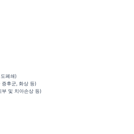
기도폐쇄)
증후군, 화상 등)
부 및 치아손상 등)