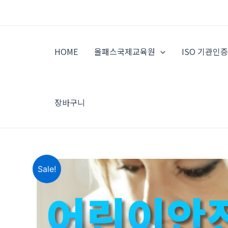
콘
텐
츠
로
HOME
올패스국제교육원
ISO 기관인
건
너
뛰
기
장바구니
Sale!