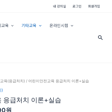
내 강의실
로그인
회원가입
지교육
기타교육
온라인시험
검
색
현
교육(응급처치)
/ 어린이안전교육 응급처치 이론+실습
재
)
가
 응급처치 이론+실습
격:
00
30,000
00
원