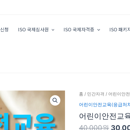
증신청
ISO 국제심사원
ISO 국제자격증
ISO 패키
원
어
홈
/
민간자격
/
어린이안전
래
린
어린이안전교육(응급처치
가
이
어린이안전교육
격:
안
40,0
전
40,000
원
30,0