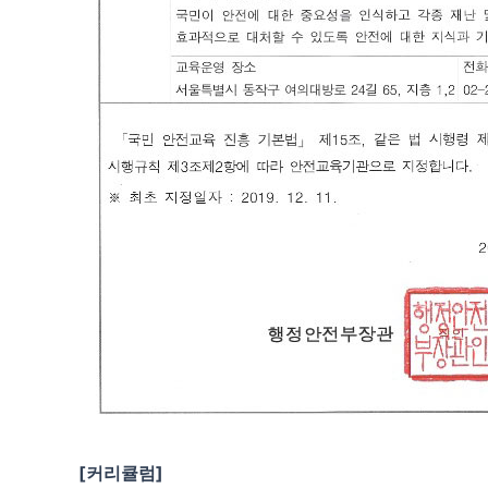
[커리큘럼]