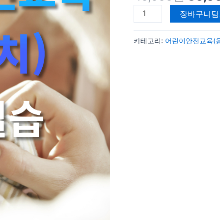
원.
교
육
장바구니담
응
급
카테고리:
어린이안전교육(
처
치
이
론
+실
습
수
량