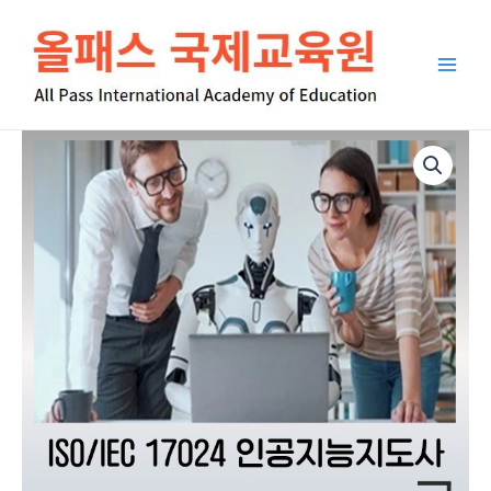
콘
Main
텐
Men
츠
로
건
너
ISO
뛰
17024
기
인
공
지
능
지
도
사
사
무
자
동
화