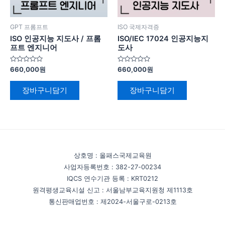
GPT 프롬프트
ISO 국제자격증
ISO 인공지능 지도사 / 프롬
ISO/IEC 17024 인공지능지
프트 엔지니어
도사
5
5
660,000
원
660,000
원
중
중
에
에
서
서
장바구니담기
장바구니담기
0
0
로
로
평
평
가
가
됨
됨
상호명 : 올패스국제교육원
사업자등록번호 : 382-27-00234
IQCS 연수기관 등록 : KRT0212
원격평생교육시설 신고 : 서울남부교육지원청 제1113호
통신판매업번호 : 제2024-서울구로-0213호