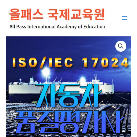
콘
Main
텐
Men
츠
로
건
너
ISO/IEC
뛰
17024
기
자
동
차
품
질
평
가
사
수
량