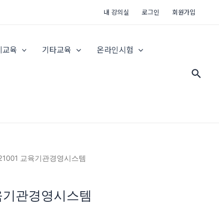
내 강의실
로그인
회원가입
지교육
기타교육
온라인시험
검
색
O 21001 교육기관경영시스템
 교육기관경영시스템