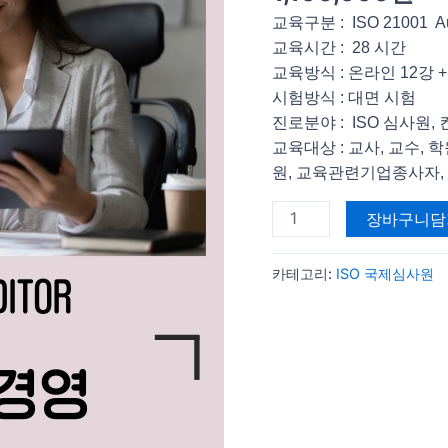
관
교육구분 : ISO 21001 Au
경
교육시간 : 28 시간
영
교육방식 : 온라인 12강 +
시
시험방식 : 대면 시험
스
진로분야 : ISO 심사원
템
교육대상 : 교사, 교수,
수
원, 교육관련기업종사자,
량
장바구니담
카테고리:
ISO 국제심사원