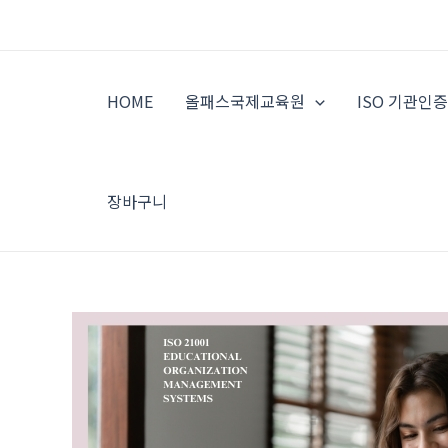
콘
텐
츠
로
HOME
올패스국제교육원
ISO 기관인
건
너
뛰
기
장바구니