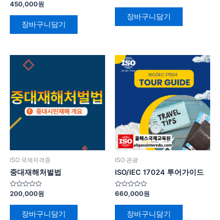
중
5
450,000
원
에
중
서
에
장바구니담기
0
서
장바구니담기
로
0
평
로
가
평
됨
가
됨
ISO 국제자격증
ISO 관광
중대재해처벌법
ISO/IEC 17024 투어가이드
5
5
200,000
원
660,000
원
중
중
에
에
서
서
장바구니담기
장바구니담기
0
0