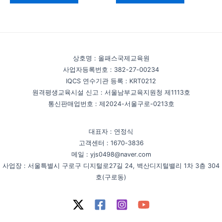
로
로
평
평
가
가
됨
됨
상호명 : 올패스국제교육원
사업자등록번호 : 382-27-00234
IQCS 연수기관 등록 : KRT0212
원격평생교육시설 신고 : 서울남부교육지원청 제1113호
통신판매업번호 : 제2024-서울구로-0213호
대표자 : 연정식
고객센터 : 1670-3836
메일 : yjs0498@naver.com
사업장 : 서울특별시 구로구 디지털로27길 24, 벽산디지털밸리 1차 3층 304
호(구로동)