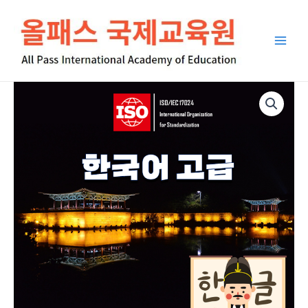
콘
Main
텐
Men
츠
로
건
너
ISO/IEC
뛰
17024
기
한
국
어
고
급
수
량