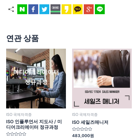
연관 상품
ISO 국제자격증
ISO 국제자격증
ISO 인플루언서 지도사 / 미
ISO 세일즈매니저
디어크리에이터 정규과정
5
483,000
원