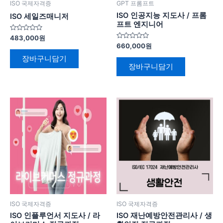
ISO 국제자격증
GPT 프롬프트
ISO 인공지능 지도사 / 프롬
ISO 세일즈매니저
프트 엔지니어
5
483,000
원
중
5
660,000
원
에
중
서
에
장바구니담기
0
서
장바구니담기
로
0
평
로
가
평
됨
가
됨
ISO 국제자격증
ISO 국제자격증
ISO 인플루언서 지도사 / 라
ISO 재난예방안전관리사 / 생