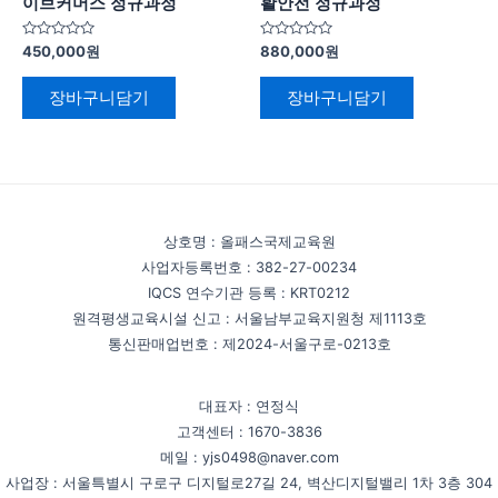
이브커머스 정규과정
활안전 정규과정
5
5
450,000
원
880,000
원
중
중
에
에
서
서
장바구니담기
장바구니담기
0
0
로
로
평
평
가
가
됨
됨
상호명 : 올패스국제교육원
사업자등록번호 : 382-27-00234
IQCS 연수기관 등록 : KRT0212
원격평생교육시설 신고 : 서울남부교육지원청 제1113호
통신판매업번호 : 제2024-서울구로-0213호
대표자 : 연정식
고객센터 : 1670-3836
메일 : yjs0498@naver.com
사업장 : 서울특별시 구로구 디지털로27길 24, 벽산디지털밸리 1차 3층 304