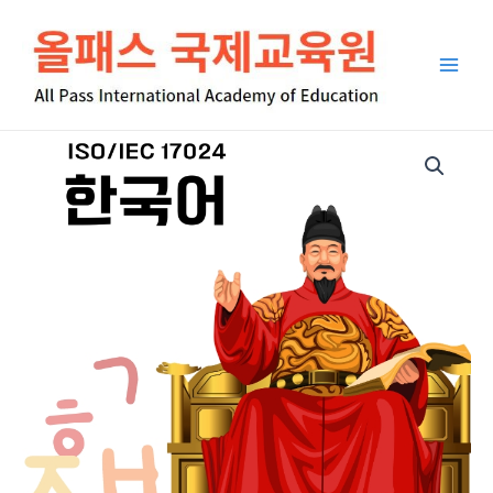
콘
Main
텐
Men
츠
로
건
너
ISO/IEC
뛰
17024
기
한
국
어
초
급
수
량